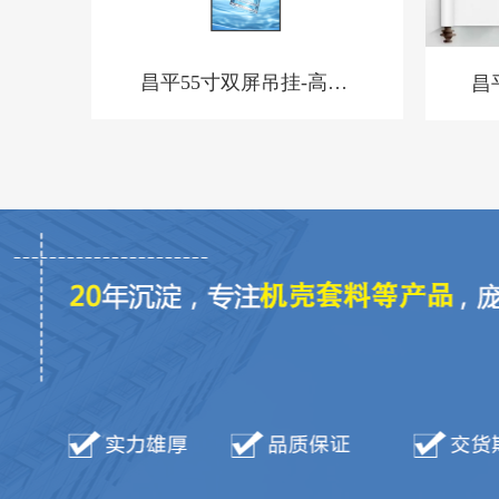
昌平55寸双屏吊挂-高亮-
昌
BQ-套料