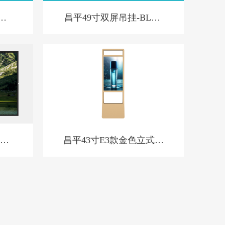
屏-
昌平49寸双屏吊挂-BL款-
新
广告
昌平43寸E3款金色立式橱
窗屏