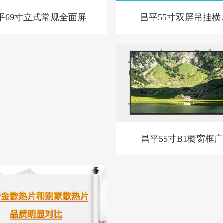
昌平55寸双屏吊挂横
平69寸立式常规全面屏
BL款-新
昌平55寸B1橱窗框
机套料