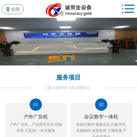
全国
服务项目
BUSINESS SEGMENT
01
02
户外广告机
会议教学一体机
户外广告机，产品型号齐全,经验
多模式教学,视频会议,白板书写,
丰富,可定制,一站式服务
灵敏触控,无线投屏,方便快捷,产
品分类齐全