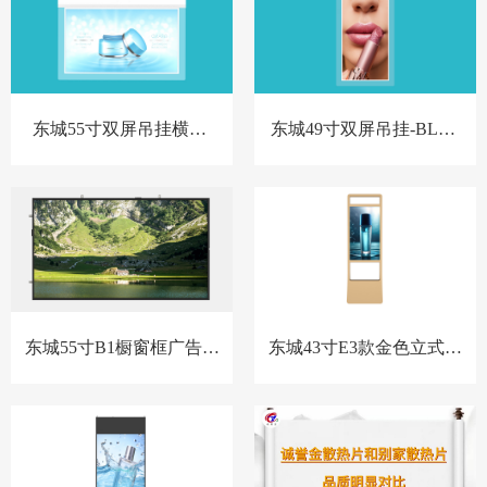
东城55寸双屏吊挂横屏-
东城49寸双屏吊挂-BL款-
BL款-新
新
东城55寸B1橱窗框广告机
东城43寸E3款金色立式橱
套料
窗屏