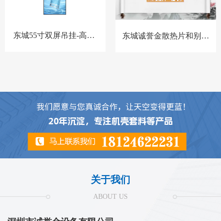
东城55寸双屏吊挂-高亮-
东城诚誉金散热片和别家
BQ-套料
散热片对比
关于我们
ABOUT US