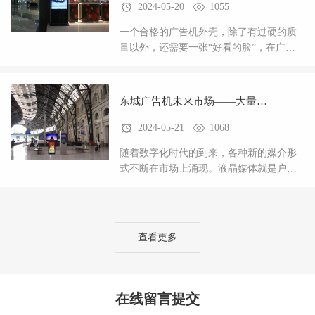
2024-05-20
1055
一个合格的广告机外壳，除了有过硬的质
量以外，还需要一张“好看的脸”，在广告
机这个日渐升起的行业，竞争力也在逐渐
加大。一款好的产品，外观肯定是大众的
挑剔问题。好的
东城广告机未来市场——大量需
2024-05-21
1068
求好的外壳
随着数字化时代的到来，各种新的媒介形
式不断在市场上涌现。液晶媒体就是户外
广告一种新的方式。户外广以其低廉的价
格，较高的阅读率和短期的回报，越来越
受到更多人的青眯
查看更多
在线留言提交