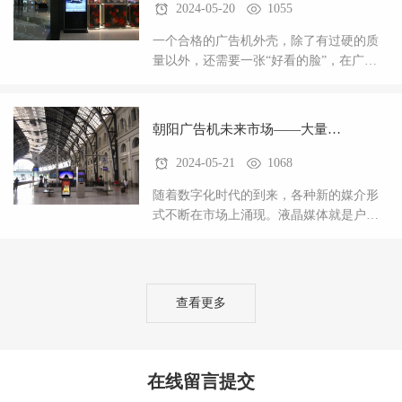
2024-05-20
1055
一个合格的广告机外壳，除了有过硬的质
量以外，还需要一张“好看的脸”，在广告
机这个日渐升起的行业，竞争力也在逐渐
加大。一款好的产品，外观肯定是大众的
挑剔问题。好的
朝阳广告机未来市场——大量需
2024-05-21
1068
求好的外壳
随着数字化时代的到来，各种新的媒介形
式不断在市场上涌现。液晶媒体就是户外
广告一种新的方式。户外广以其低廉的价
格，较高的阅读率和短期的回报，越来越
受到更多人的青眯
查看更多
在线留言提交