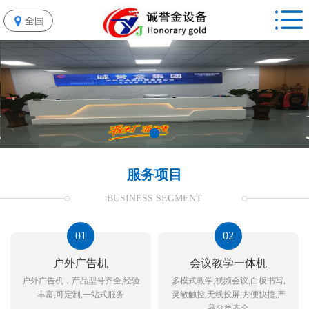
全国
服务项目
BUSINESS SEGMENT
01
02
户外广告机
会议教学一体机
户外广告机，产品型号齐全,经验
多模式教学,视频会议,白板书写,
丰富,可定制,一站式服务
灵敏触控,无线投屏,方便快捷,产
品分类齐全