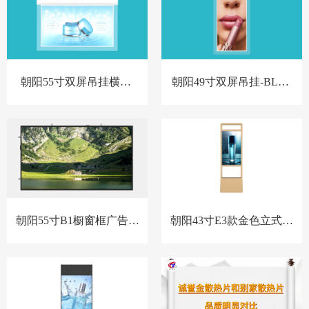
朝阳55寸双屏吊挂横屏-
朝阳49寸双屏吊挂-BL款-
BL款-新
新
朝阳55寸B1橱窗框广告机
朝阳43寸E3款金色立式橱
套料
窗屏