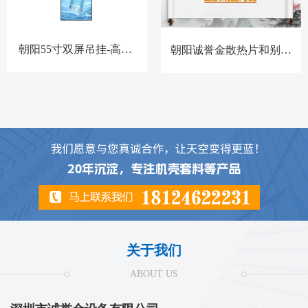
朝阳55寸双屏吊挂-高亮-
朝阳诚誉金散热片和别家
BQ-套料
散热片对比
关于我们
ABOUT US