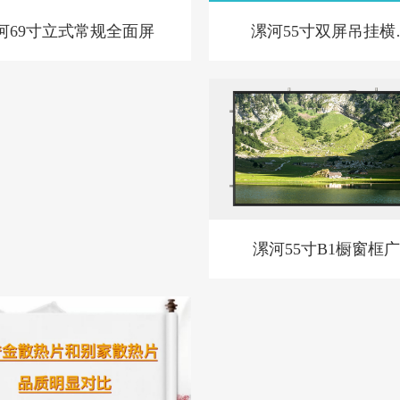
漯河55寸双屏吊挂横
河69寸立式常规全面屏
BL款-新
漯河55寸B1橱窗框
机套料