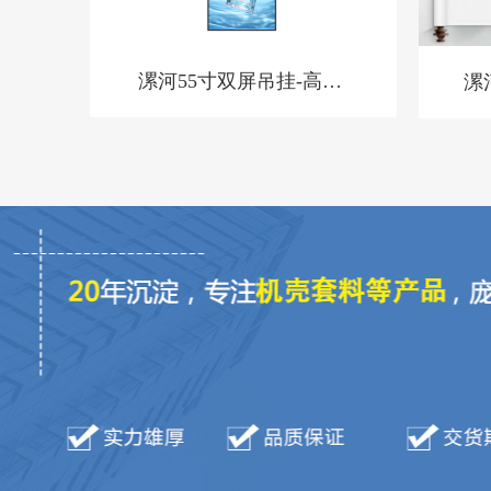
漯河55寸双屏吊挂-高亮-
漯
BQ-套料