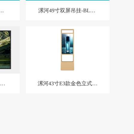
屏-
漯河49寸双屏吊挂-BL款-
新
广告
漯河43寸E3款金色立式橱
窗屏