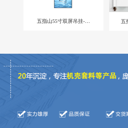
五指山55寸双屏吊挂-高
五
亮-BQ-套料