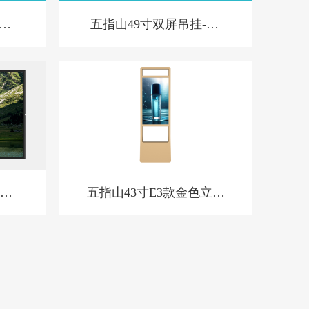
横
五指山49寸双屏吊挂-BL
款-新
框广
五指山43寸E3款金色立式
橱窗屏