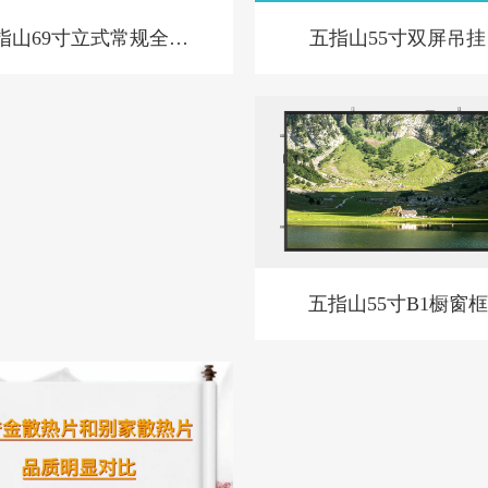
五指山55寸双屏吊挂
指山69寸立式常规全面
屏-BL款-新
屏
五指山55寸B1橱窗
告机套料