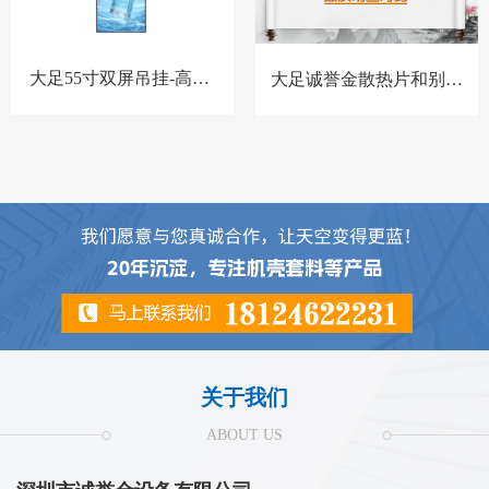
大足55寸双屏吊挂-高亮-
大足诚誉金散热片和别家
BQ-套料
散热片对比
关于我们
ABOUT US