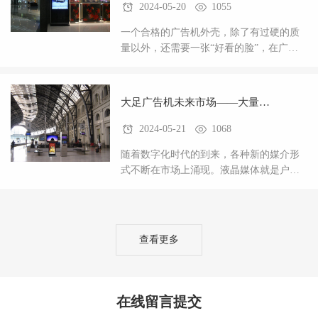
2024-05-20
1055
一个合格的广告机外壳，除了有过硬的质
量以外，还需要一张“好看的脸”，在广告
机这个日渐升起的行业，竞争力也在逐渐
加大。一款好的产品，外观肯定是大众的
挑剔问题。好的
大足广告机未来市场——大量需
2024-05-21
1068
求好的外壳
随着数字化时代的到来，各种新的媒介形
式不断在市场上涌现。液晶媒体就是户外
广告一种新的方式。户外广以其低廉的价
格，较高的阅读率和短期的回报，越来越
受到更多人的青眯
查看更多
在线留言提交