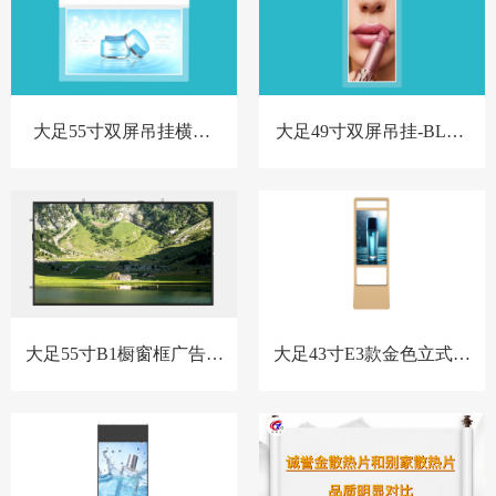
大足55寸双屏吊挂横屏-
大足49寸双屏吊挂-BL款-
BL款-新
新
大足55寸B1橱窗框广告机
大足43寸E3款金色立式橱
套料
窗屏