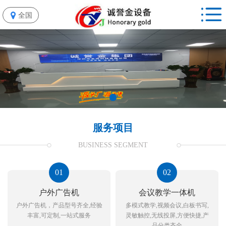
全国
服务项目
BUSINESS SEGMENT
01
02
户外广告机
会议教学一体机
户外广告机，产品型号齐全,经验
多模式教学,视频会议,白板书写,
丰富,可定制,一站式服务
灵敏触控,无线投屏,方便快捷,产
品分类齐全