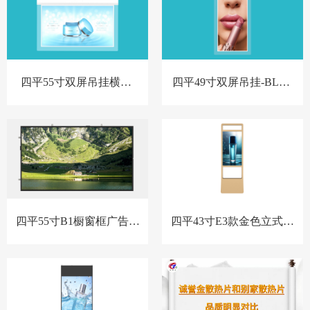
四平55寸双屏吊挂横屏-
四平49寸双屏吊挂-BL款-
BL款-新
新
四平55寸B1橱窗框广告机
四平43寸E3款金色立式橱
套料
窗屏