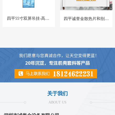
四平55寸双屏吊挂-高亮-
四平诚誉金散热片和别家
BQ-套料
散热片对比
关于我们
ABOUT US