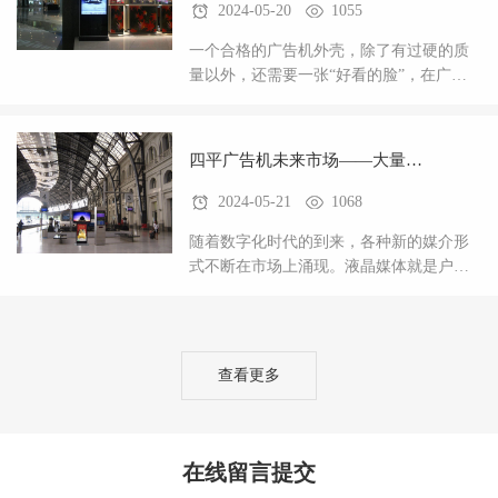
2024-05-20
1055
一个合格的广告机外壳，除了有过硬的质
量以外，还需要一张“好看的脸”，在广告
机这个日渐升起的行业，竞争力也在逐渐
加大。一款好的产品，外观肯定是大众的
挑剔问题。好的
四平广告机未来市场——大量需
2024-05-21
1068
求好的外壳
随着数字化时代的到来，各种新的媒介形
式不断在市场上涌现。液晶媒体就是户外
广告一种新的方式。户外广以其低廉的价
格，较高的阅读率和短期的回报，越来越
受到更多人的青眯
查看更多
在线留言提交