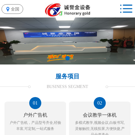
全国
服务项目
BUSINESS SEGMENT
01
02
户外广告机
会议教学一体机
户外广告机，产品型号齐全,经验
多模式教学,视频会议,白板书写,
丰富,可定制,一站式服务
灵敏触控,无线投屏,方便快捷,产
品分类齐全