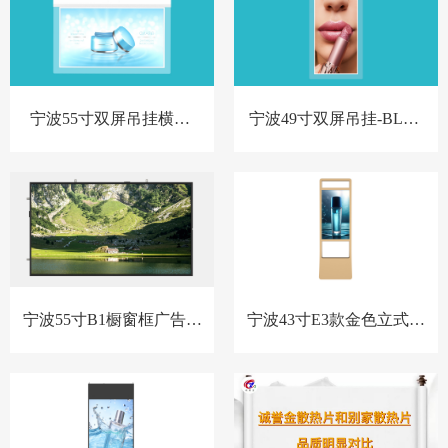
宁波55寸双屏吊挂横屏-
宁波49寸双屏吊挂-BL款-
BL款-新
新
宁波55寸B1橱窗框广告机
宁波43寸E3款金色立式橱
套料
窗屏