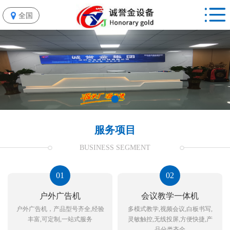
全国
服务项目
BUSINESS SEGMENT
01
02
户外广告机
会议教学一体机
户外广告机，产品型号齐全,经验
多模式教学,视频会议,白板书写,
丰富,可定制,一站式服务
灵敏触控,无线投屏,方便快捷,产
品分类齐全