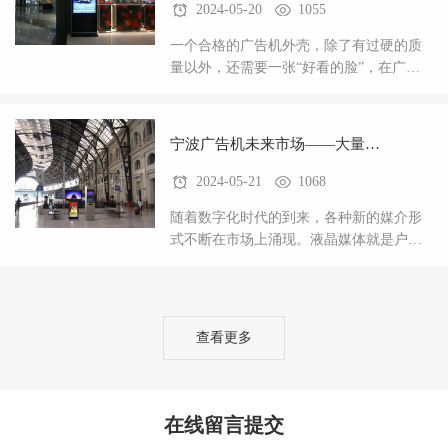
2024-05-20
1055
一个合格的广告机外壳，除了有过硬的质
量以外，还需要一张“好看的脸”，在广告
机这个日渐升起的行业，竞争力也在逐渐
加大。一款好的产品，外观肯定是大众的
挑剔问题。好的
宁波广告机未来市场——大量需
2024-05-21
1068
求好的外壳
随着数字化时代的到来，各种新的媒介形
式不断在市场上涌现。液晶媒体就是户外
广告一种新的方式。户外广以其低廉的价
格，较高的阅读率和短期的回报，越来越
受到更多人的青眯
查看更多
在线留言提交