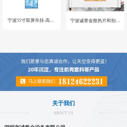
宁波55寸双屏吊挂-高亮-
宁波诚誉金散热片和别家
BQ-套料
散热片对比
关于我们
ABOUT US