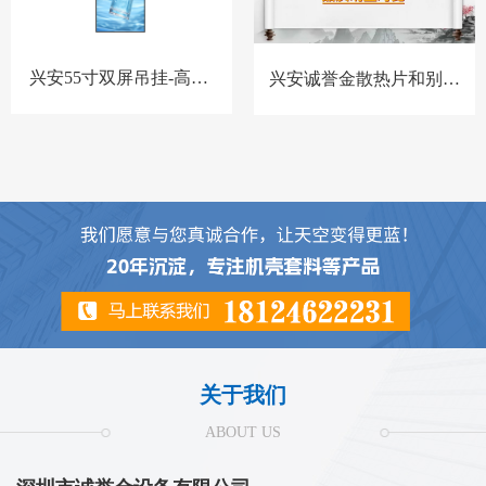
兴安55寸双屏吊挂-高亮-
兴安诚誉金散热片和别家
BQ-套料
散热片对比
关于我们
ABOUT US