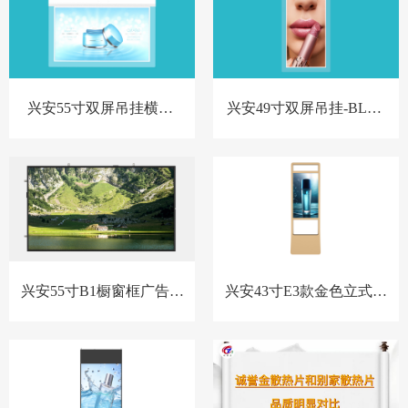
兴安55寸双屏吊挂横屏-
兴安49寸双屏吊挂-BL款-
BL款-新
新
兴安55寸B1橱窗框广告机
兴安43寸E3款金色立式橱
套料
窗屏