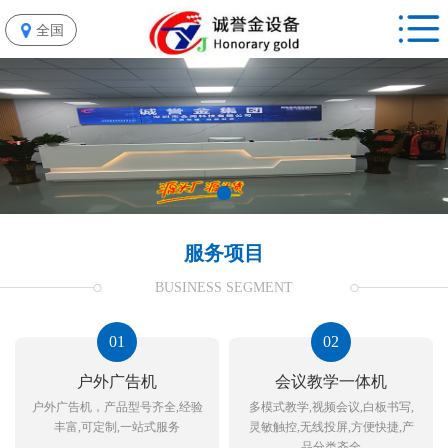
全国
服务项目
BUSINESS SEGMENT
01
02
户外广告机
会议教学一体机
户外广告机，产品型号齐全,经验
多模式教学,视频会议,白板书写,
丰富,可定制,一站式服务
灵敏触控,无线投屏,方便快捷,产
品分类齐全