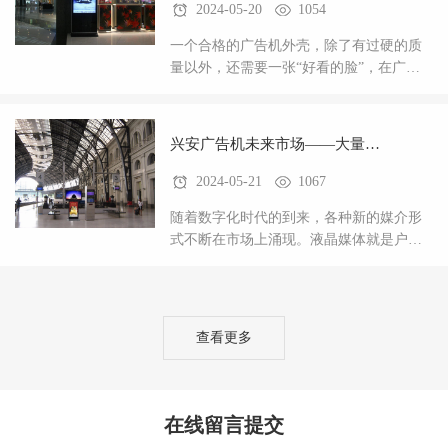
2024-05-20
1054
一个合格的广告机外壳，除了有过硬的质
量以外，还需要一张“好看的脸”，在广告
机这个日渐升起的行业，竞争力也在逐渐
加大。一款好的产品，外观肯定是大众的
挑剔问题。好的
兴安广告机未来市场——大量需
2024-05-21
1067
求好的外壳
随着数字化时代的到来，各种新的媒介形
式不断在市场上涌现。液晶媒体就是户外
广告一种新的方式。户外广以其低廉的价
格，较高的阅读率和短期的回报，越来越
受到更多人的青眯
查看更多
在线留言提交