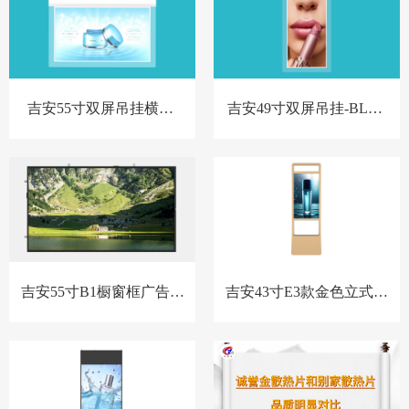
吉安55寸双屏吊挂横屏-
吉安49寸双屏吊挂-BL款-
BL款-新
新
吉安55寸B1橱窗框广告机
吉安43寸E3款金色立式橱
套料
窗屏