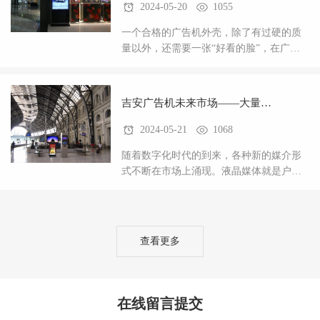
2024-05-20
1055
一个合格的广告机外壳，除了有过硬的质
量以外，还需要一张“好看的脸”，在广告
机这个日渐升起的行业，竞争力也在逐渐
加大。一款好的产品，外观肯定是大众的
挑剔问题。好的
吉安广告机未来市场——大量需
2024-05-21
1068
求好的外壳
随着数字化时代的到来，各种新的媒介形
式不断在市场上涌现。液晶媒体就是户外
广告一种新的方式。户外广以其低廉的价
格，较高的阅读率和短期的回报，越来越
受到更多人的青眯
查看更多
在线留言提交