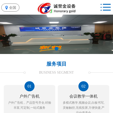
全国
服务项目
BUSINESS SEGMENT
01
02
户外广告机
会议教学一体机
户外广告机，产品型号齐全,经验
多模式教学,视频会议,白板书写,
丰富,可定制,一站式服务
灵敏触控,无线投屏,方便快捷,产
品分类齐全