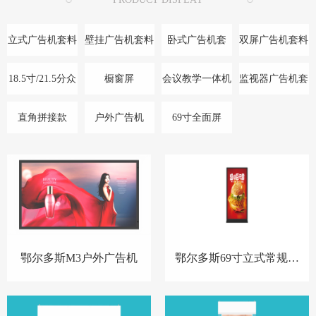
立式广告机套料
壁挂广告机套料
卧式广告机套
双屏广告机套料
料/底座
18.5寸/21.5分众
橱窗屏
会议教学一体机
监视器广告机套
款
料
直角拼接款
户外广告机
69寸全面屏
鄂尔多斯M3户外广告机
鄂尔多斯69寸立式常规全
面屏