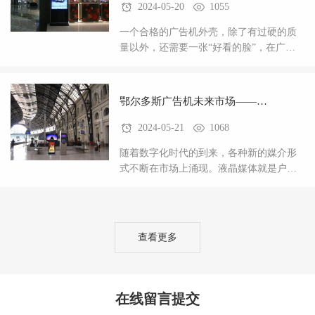
2024-05-20
1055
一个合格的广告机外壳，除了有过硬的质
量以外，还需要一张“好看的脸”，在广告
机这个日渐升起的行业，竞争力也在逐渐
加大。一款好的产品，外观肯定是大众的
挑剔问题。好的
鄂尔多斯广告机未来市场——大
2024-05-21
1068
量需求好的外壳
随着数字化时代的到来，各种新的媒介形
式不断在市场上涌现。液晶媒体就是户外
广告一种新的方式。户外广以其低廉的价
格，较高的阅读率和短期的回报，越来越
受到更多人的青眯
查看更多
在线留言提交