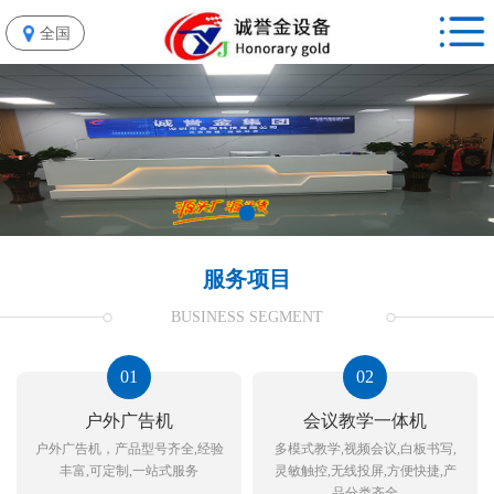
全国
服务项目
BUSINESS SEGMENT
01
02
户外广告机
会议教学一体机
户外广告机，产品型号齐全,经验
多模式教学,视频会议,白板书写,
丰富,可定制,一站式服务
灵敏触控,无线投屏,方便快捷,产
品分类齐全