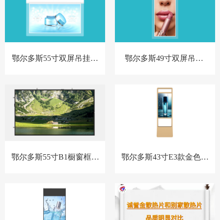
鄂尔多斯55寸双屏吊挂横
鄂尔多斯49寸双屏吊挂-
屏-BL款-新
BL款-新
鄂尔多斯55寸B1橱窗框广
鄂尔多斯43寸E3款金色立
告机套料
式橱窗屏