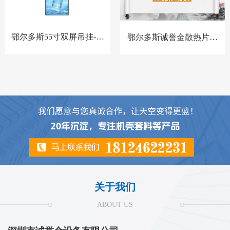
鄂尔多斯55寸双屏吊挂-高
鄂尔多斯诚誉金散热片和
亮-BQ-套料
别家散热片对比
关于我们
ABOUT US