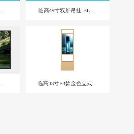
屏-
临高49寸双屏吊挂-BL款-
新
广告
临高43寸E3款金色立式橱
窗屏