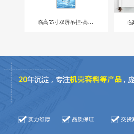
临高55寸双屏吊挂-高亮-
临
BQ-套料