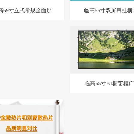
临高55寸双屏吊挂横
高69寸立式常规全面屏
BL款-新
临高55寸B1橱窗框
机套料