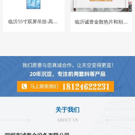
临沂55寸双屏吊挂-高亮-
临沂诚誉金散热片和别家
BQ-套料
散热片对比
关于我们
ABOUT US