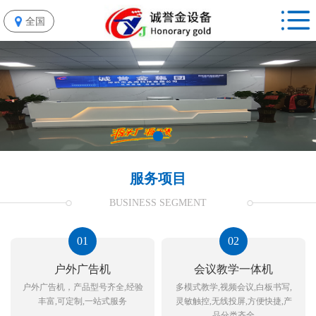
全国
服务项目
BUSINESS SEGMENT
01
02
户外广告机
会议教学一体机
户外广告机，产品型号齐全,经验
多模式教学,视频会议,白板书写,
丰富,可定制,一站式服务
灵敏触控,无线投屏,方便快捷,产
品分类齐全