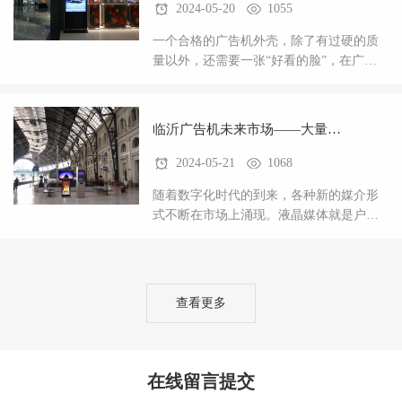
2024-05-20
1055
一个合格的广告机外壳，除了有过硬的质
量以外，还需要一张“好看的脸”，在广告
机这个日渐升起的行业，竞争力也在逐渐
加大。一款好的产品，外观肯定是大众的
挑剔问题。好的
临沂广告机未来市场——大量需
2024-05-21
1068
求好的外壳
随着数字化时代的到来，各种新的媒介形
式不断在市场上涌现。液晶媒体就是户外
广告一种新的方式。户外广以其低廉的价
格，较高的阅读率和短期的回报，越来越
受到更多人的青眯
查看更多
在线留言提交