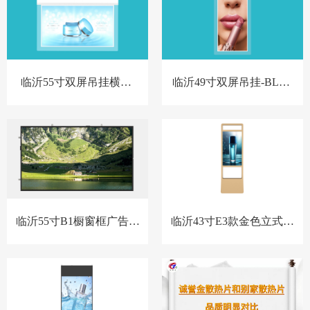
临沂55寸双屏吊挂横屏-
临沂49寸双屏吊挂-BL款-
BL款-新
新
临沂55寸B1橱窗框广告机
临沂43寸E3款金色立式橱
套料
窗屏